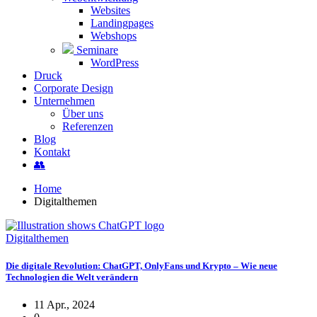
Websites
Landingpages
Webshops
Seminare
WordPress
Druck
Corporate Design
Unternehmen
Über uns
Referenzen
Blog
Kontakt
👥
Home
Digitalthemen
Digitalthemen
Die digitale Revolution: ChatGPT, OnlyFans und Krypto – Wie neue
Technologien die Welt verändern
11 Apr., 2024